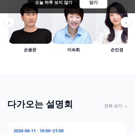
오늘 하루 보지 않기
닫기
‹
›
손용문
이숙희
손민경
다가오는 설명회
전체 보기 →
콴다일로 학원
2026-08-11
·
19:00
~
21:00
손용문T 예비고1 후행반 간담회