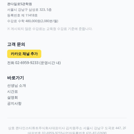
콴다일로5관학원
서울시 강남구 삼성로 323, 5층
등록번호
제 11418호
수강료
수학 480,000원(2,080분/월)
※
게시되지 않은 수강료는 교육청 수강료 기준에 준합니다.
고객 문의
카카오 채널 추가
전화
02-6959-9233
(운영시간 내)
바로가기
선생님 소개
시간표
설명회
공지사항
상호
콴다인스티튜트주식회사
대표이사
김지원
주소
서울시 강남구 도곡로 447, 2F
대표번호
02-6959-9233
사업자등록번호
631-87-02690